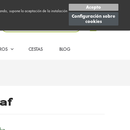
Acepto
gando, supone la aceptación de la instalación
Configuración sobre
cookies
0
ROS
CESTAS
BLOG
af