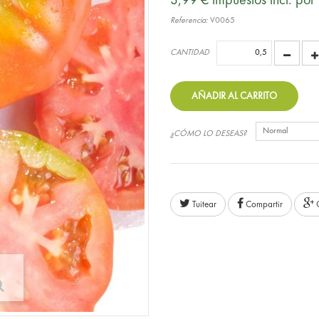
3,99 €
impuestos incl.
por 
Referencia:
V0065
CANTIDAD
AÑADIR AL CARRITO
Normal
¿CÓMO LO DESEAS?
Tuitear
Compartir