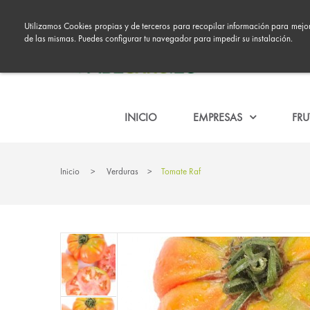
Utilizamos Cookies propias y de terceros para recopilar información para mejor
de las mismas. Puedes configurar tu navegador para impedir su instalación.
INICIO
EMPRESAS
FRU
Inicio
>
Verduras
>
Tomate Raf