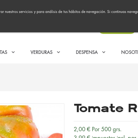
ar nuestros servicios y para análisis de tus hábitos de navegación. Si continuas nave
91 051 37 15
Pide online o llámanos al :
ACCESO CLIENTES
TAS
VERDURAS
DESPENSA
NOSOT
Tomate R
2,00 €
Por 500 grs.