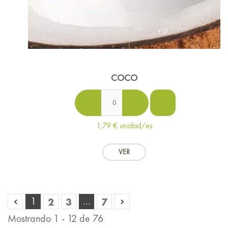
COCO
1,79 €
unidad/es
VER
2
3
7
1
...
Mostrando 1 - 12 de 76