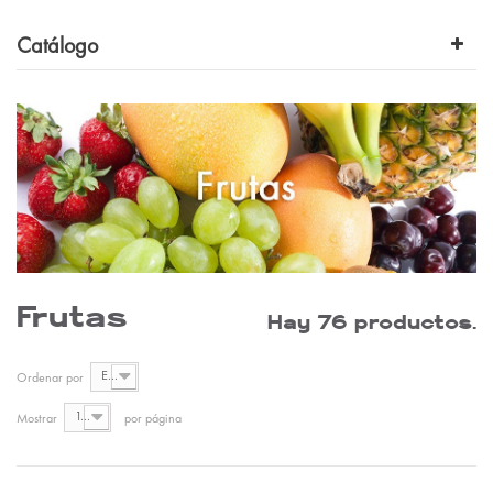
Catálogo
Frutas
Hay 76 productos.
En stock
Ordenar por
12
Mostrar
por página